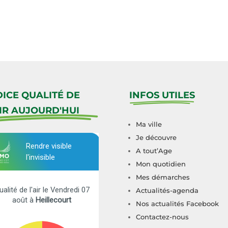
DICE QUALITÉ DE
INFOS UTILES
AIR AUJOURD'HUI
Ma ville
Je découvre
A tout’Age
Mon quotidien
Mes démarches
Actualités-agenda
Nos actualités Facebook
Contactez-nous